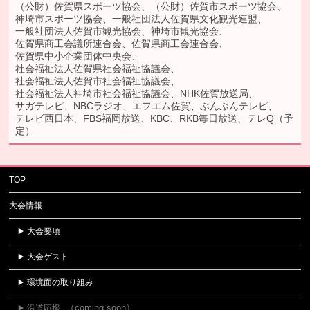
（公財）佐賀県スポーツ協会、
（公財）佐賀市スポーツ協会、
神埼市スポーツ協会、
一般社団法人佐賀県文化観光連盟、
一般社団法人佐賀市観光協会、
神埼市観光協会、
佐賀県商工会議所連合会、
佐賀県商工会連合会、
佐賀県中小企業団体中央会、
社会福祉法人佐賀県社会福祉協議会、
社会福祉法人佐賀市社会福祉協議会、
社会福祉法人神埼市社会福祉協議会、
NHK佐賀放送局、
サガテレビ、
NBCラジオ、
エフエム佐賀、
ぶんぶんテレビ、
テレビ西日本、
FBS福岡放送、
KBC、
RKB毎日放送、
テレQ
（予
定）
TOP
大会情報
大会要項
大会ゲスト
環境面の取り組み
沿道応援